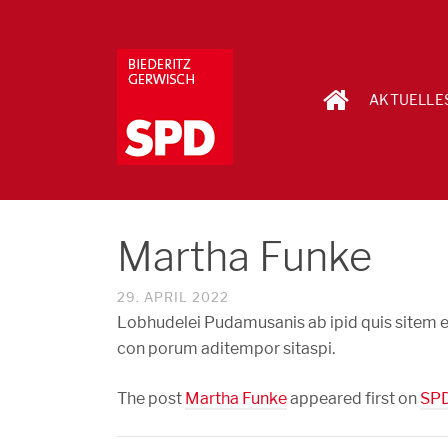
AKTUELLE
Martha Funke
29. APRIL 2022
Lobhudelei Pudamusanis ab ipid quis sitem e
con porum aditempor sitaspi.
The post
Martha Funke
appeared first on
SPD