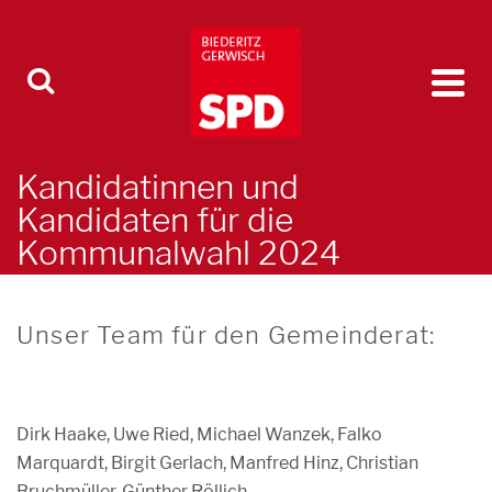
Kandidatinnen und
Kandidaten für die
Kommunalwahl 2024
Unser Team für den Gemeinderat:
Dirk Haake, Uwe Ried, Michael Wanzek, Falko
Marquardt, Birgit Gerlach, Manfred Hinz, Christian
Bruchmüller, Günther Röllich