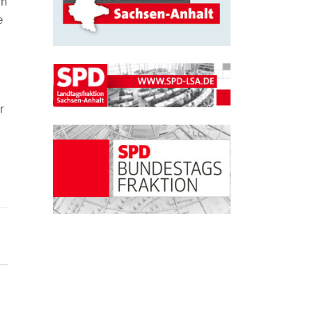
ch
e
r