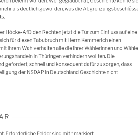
esseren belehrt worden. Wer geglaubt hat, Geschichte könne si
ist mehr als deutlich geworden, was die Abgrenzungsbeschlüss
ts.
 Höcke-AfD den Rechten jetzt die Tür zum Einfluss auf eine
 sich für diesen Tabubruch mit Herrn Kemmerich einen
it ihrem Wahlverhalten alle die ihrer Wählerinnen und Wähle
ierungshandeln in Thüringen verhindern wollten. Die
 gefordert, schnell und konsequent dafür zu sorgen, dass
eiligung der NSDAP in Deutschland Geschichte nicht
AR
ht.
Erforderliche Felder sind mit
*
markiert