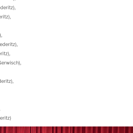
deritz),
ritz),
,
ederitz),
itz),
Gerwisch),
eritz),
,
eritz)