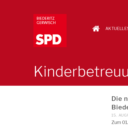
AKTUELLE
Kinderbetreu
Die 
Bied
15. AUG
Zum 01.