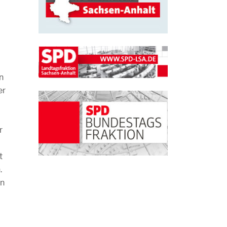
n
er
r
t
.
in