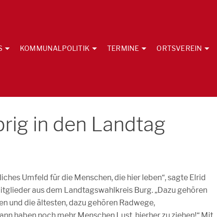
S
KOMMUNALPOLITIK
TERMINE
ORTSVEREIN
brig in den Landtag
liches Umfeld für die Menschen, die hier leben“, sagte Elrid
itglieder aus dem Landtagswahlkreis Burg. „Dazu gehören
en und die ältesten, dazu gehören Radwege,
ann haben noch mehr Menschen Lust, hierher zu ziehen!“ Mit