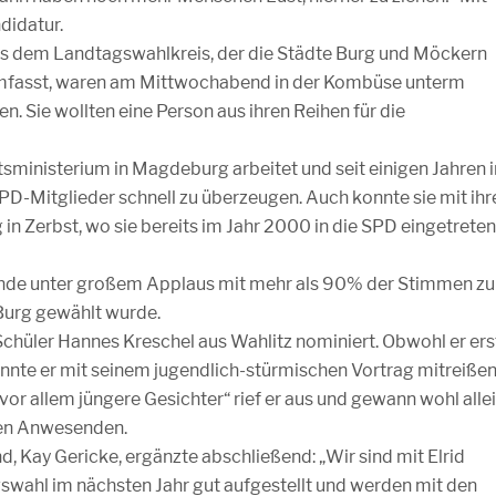
didatur.
 dem Landtagswahlkreis, der die Städte Burg und Möckern
umfasst, waren am Mittwochabend in der Kombüse unterm
ie wollten eine Person aus ihren Reihen für die
ftsministerium in Magdeburg arbeitet und seit einigen Jahren i
D-Mitglieder schnell zu überzeugen. Auch konnte sie mit ihr
n Zerbst, wo sie bereits im Jahr 2000 in die SPD eingetreten
Ende unter großem Applaus mit mehr als 90% der Stimmen zu
Burg gewählt wurde.
Schüler Hannes Kreschel aus Wahlitz nominiert. Obwohl er ers
nnte er mit seinem jugendlich-stürmischen Vortrag mitreißen
or allem jüngere Gesichter“ rief er aus und gewann wohl alle
ren Anwesenden.
 Kay Gericke, ergänzte abschließend: „Wir sind mit Elrid
swahl im nächsten Jahr gut aufgestellt und werden mit den