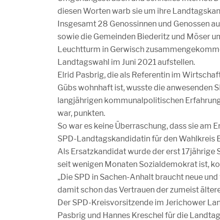
diesen Worten warb sie um ihre Landtagskan
Insgesamt 28 Genossinnen und Genossen aus
sowie die Gemeinden Biederitz und Möser 
Leuchtturm in Gerwisch zusammengekommen. S
Landtagswahl im Juni 2021 aufstellen.
Elrid Pasbrig, die als Referentin im Wirtscha
Gübs wohnhaft ist, wusste die anwesenden SP
langjährigen kommunalpolitischen Erfahrung i
war, punkten.
So war es keine Überraschung, dass sie am 
SPD-Landtagskandidatin für den Wahlkreis 
Als Ersatzkandidat wurde der erst 17jährige 
seit wenigen Monaten Sozialdemokrat ist, ko
„Die SPD in Sachen-Anhalt braucht neue und v
damit schon das Vertrauen der zumeist älte
Der SPD-Kreisvorsitzende im Jerichower Land,
Pasbrig und Hannes Kreschel für die Landtag